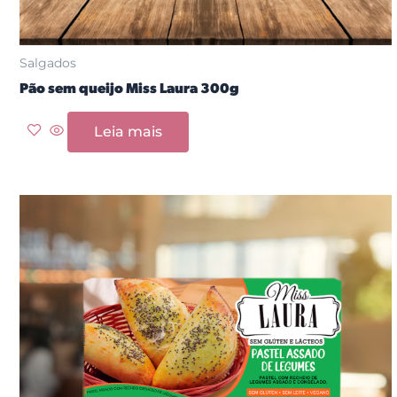
Salgados
Pão sem queijo Miss Laura 300g
Leia mais