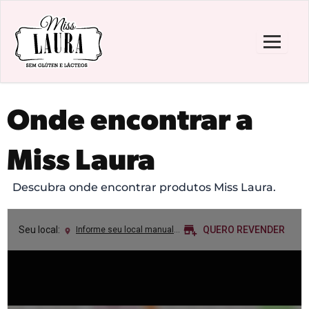
Ir
para
o
conteúdo
Onde encontrar a
Miss Laura
Descubra onde encontrar produtos Miss Laura.